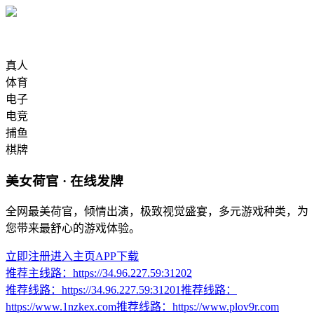
真人
体育
电子
电竞
捕鱼
棋牌
美女荷官 · 在线发牌
全网最美荷官，倾情出演，极致视觉盛宴，多元游戏种类，为
您带来最舒心的游戏体验。
立即注册
进入主页
APP下载
推荐主线路：
https://34.96.227.59:31202
推荐线路：
https://34.96.227.59:31201
推荐线路：
https://www.1nzkex.com
推荐线路：
https://www.plov9r.com