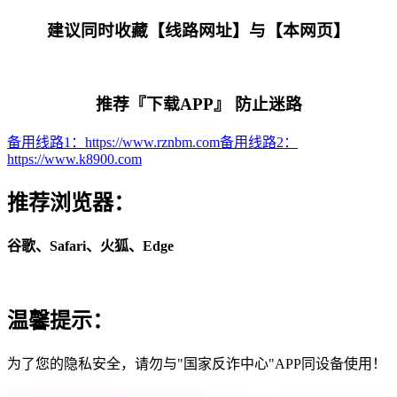
建议同时收藏【线路网址】与【本网页】
推荐『下载APP』 防止迷路
备用线路
1
：
https://www.rznbm.com
备用线路
2
：
https://www.k8900.com
推荐浏览器：
谷歌、Safari、火狐、Edge
温馨提示：
为了您的隐私安全，请勿与"国家反诈中心"APP同设备使用！