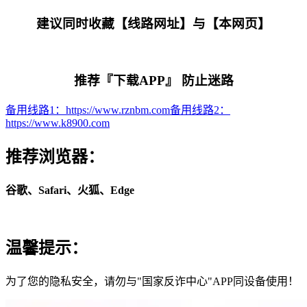
建议同时收藏【线路网址】与【本网页】
推荐『下载APP』 防止迷路
备用线路
1
：
https://www.rznbm.com
备用线路
2
：
https://www.k8900.com
推荐浏览器：
谷歌、Safari、火狐、Edge
温馨提示：
为了您的隐私安全，请勿与"国家反诈中心"APP同设备使用！