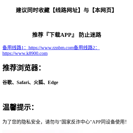
建议同时收藏【线路网址】与【本网页】
推荐『下载APP』 防止迷路
备用线路
1
：
https://www.rznbm.com
备用线路
2
：
https://www.k8900.com
推荐浏览器：
谷歌、Safari、火狐、Edge
温馨提示：
为了您的隐私安全，请勿与"国家反诈中心"APP同设备使用！