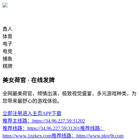
真人
体育
电子
电竞
捕鱼
棋牌
美女荷官 · 在线发牌
全网最美荷官，倾情出演，极致视觉盛宴，多元游戏种类，为
您带来最舒心的游戏体验。
立即注册
进入主页
APP下载
推荐主线路：
https://34.96.227.59:31202
推荐线路：
https://34.96.227.59:31201
推荐线路：
https://www.1nzkex.com
推荐线路：
https://www.plov9r.com