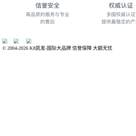
© 2004-
2026
K8凯发-国际大品牌 信誉保障 大额无忧