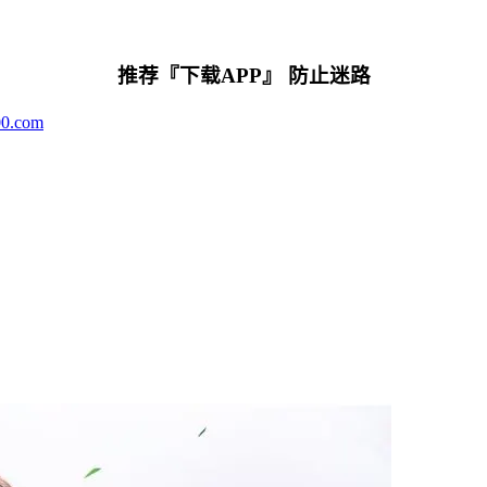
推荐『下载APP』 防止迷路
00.com