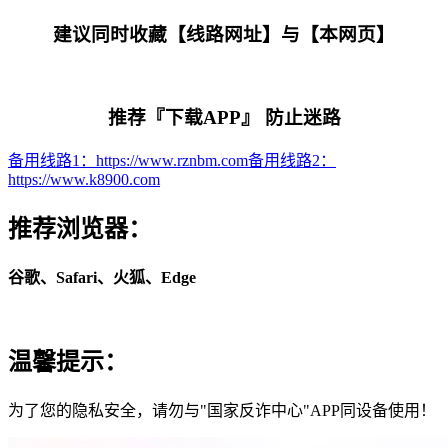
建议同时收藏【线路网址】与【本网页】
推荐『下载APP』 防止迷路
备用线路
1
：
https://www.rznbm.com
备用线路
2
：
https://www.k8900.com
推荐浏览器：
谷歌、Safari、火狐、Edge
温馨提示：
为了您的隐私安全，请勿与"国家反诈中心"APP同设备使用！