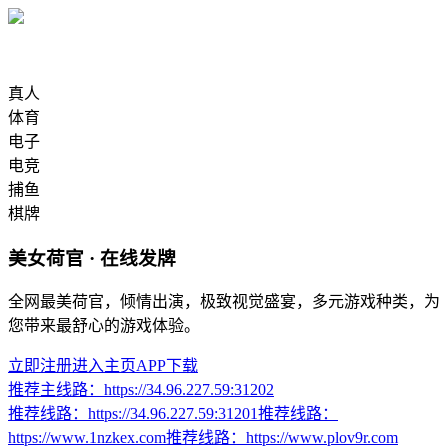
真人
体育
电子
电竞
捕鱼
棋牌
美女荷官 · 在线发牌
全网最美荷官，倾情出演，极致视觉盛宴，多元游戏种类，为
您带来最舒心的游戏体验。
立即注册
进入主页
APP下载
推荐主线路：
https://34.96.227.59:31202
推荐线路：
https://34.96.227.59:31201
推荐线路：
https://www.1nzkex.com
推荐线路：
https://www.plov9r.com