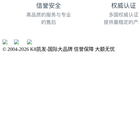
© 2004-
2026
K8凯发-国际大品牌 信誉保障 大额无忧