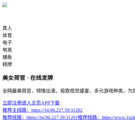
真人
体育
电子
电竞
捕鱼
棋牌
美女荷官 · 在线发牌
全网最美荷官，倾情出演，极致视觉盛宴，多元游戏种类，为
立即注册
进入主页
APP下载
推荐主线路：
https://34.96.227.59:31202
推荐线路：
https://34.96.227.59:31201
推荐线路：
https://www.1nz