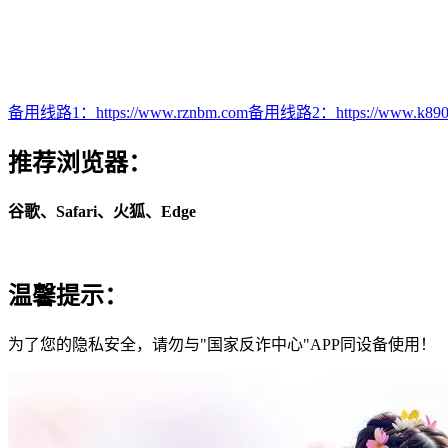
备用线路
1
：
https://www.rznbm.com
备用线路
2
：
https://www.k89
推荐浏览器：
谷歌、Safari、火狐、Edge
温馨提示：
为了您的隐私安全，请勿与"国家反诈中心"APP同设备使用！