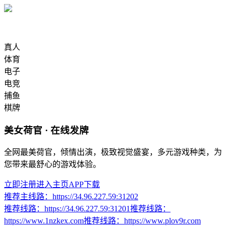
真人
体育
电子
电竞
捕鱼
棋牌
美女荷官 · 在线发牌
全网最美荷官，倾情出演，极致视觉盛宴，多元游戏种类，为
您带来最舒心的游戏体验。
立即注册
进入主页
APP下载
推荐主线路：
https://34.96.227.59:31202
推荐线路：
https://34.96.227.59:31201
推荐线路：
https://www.1nzkex.com
推荐线路：
https://www.plov9r.com