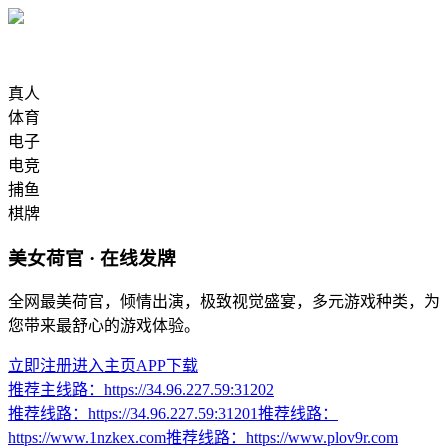
真人
体育
电子
电竞
捕鱼
棋牌
美女荷官 · 在线发牌
全网最美荷官，倾情出演，极致视觉盛宴，多元游戏种类，为
您带来最舒心的游戏体验。
立即注册
进入主页
APP下载
推荐主线路：
https://34.96.227.59:31202
推荐线路：
https://34.96.227.59:31201
推荐线路：
https://www.1nzkex.com
推荐线路：
https://www.plov9r.com