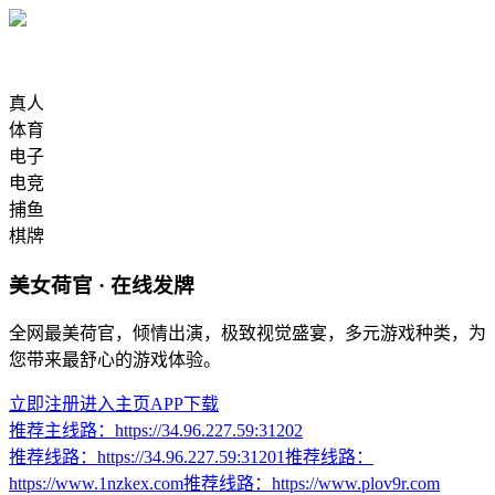
真人
体育
电子
电竞
捕鱼
棋牌
美女荷官 · 在线发牌
全网最美荷官，倾情出演，极致视觉盛宴，多元游戏种类，为
您带来最舒心的游戏体验。
立即注册
进入主页
APP下载
推荐主线路：
https://34.96.227.59:31202
推荐线路：
https://34.96.227.59:31201
推荐线路：
https://www.1nzkex.com
推荐线路：
https://www.plov9r.com