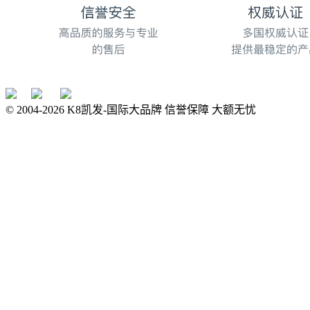
© 2004-
2026
K8凯发-国际大品牌 信誉保障 大额无忧