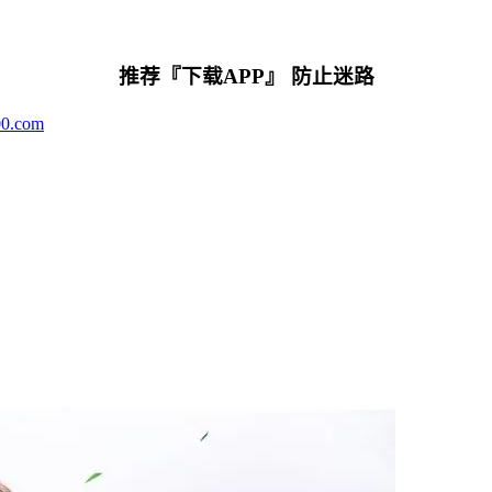
推荐『下载APP』 防止迷路
00.com