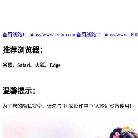
备用线路
1
：
https://www.rznbm.com
备用线路
2
：
https://www.k89
推荐浏览器：
谷歌、Safari、火狐、Edge
温馨提示：
为了您的隐私安全，请勿与"国家反诈中心"APP同设备使用！