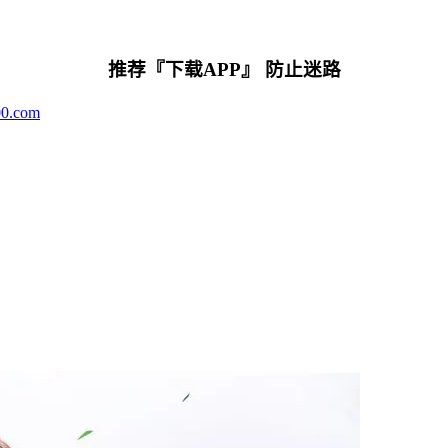
推荐『下载APP』 防止迷路
00.com