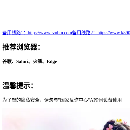
备用线路
1
：
https://www.rznbm.com
备用线路
2
：
https://www.k89
推荐浏览器：
谷歌、Safari、火狐、Edge
温馨提示：
为了您的隐私安全，请勿与"国家反诈中心"APP同设备使用！