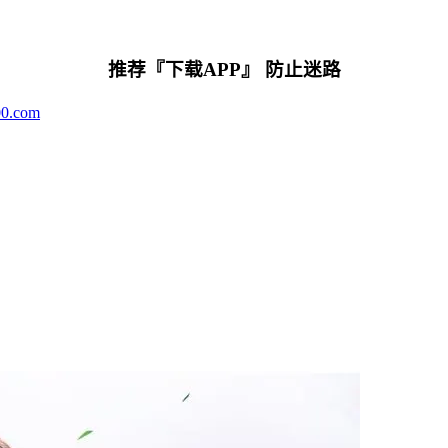
推荐『下载APP』 防止迷路
00.com