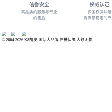
© 2004-
2026
K8凯发-国际大品牌 信誉保障 大额无忧