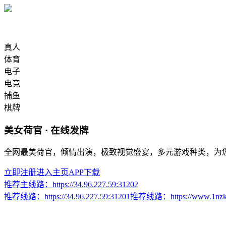
真人
体育
电子
电竞
捕鱼
棋牌
美女荷官 · 在线发牌
全网最美荷官，倾情出演，极致视觉盛宴，多元游戏种类，为
立即注册
进入主页
APP下载
推荐主线路：
https://34.96.227.59:31202
推荐线路：
https://34.96.227.59:31201
推荐线路：
https://www.1nz