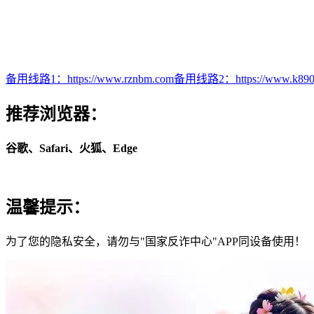
备用线路
1
：
https://www.rznbm.com
备用线路
2
：
https://www.k89
推荐浏览器：
谷歌、Safari、火狐、Edge
温馨提示：
为了您的隐私安全，请勿与"国家反诈中心"APP同设备使用！